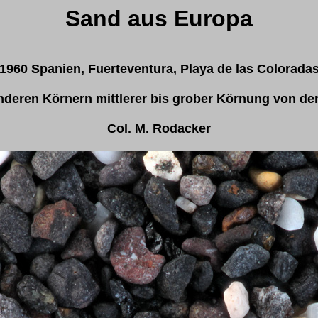
Sand aus Europa
1960 Spanien, Fuertev
entura, Playa de las Colorada
nderen Körnern mittlerer bis grober Körnung von d
Col. M. Rodacker