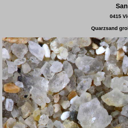
San
0415 V
Quarzsand grob